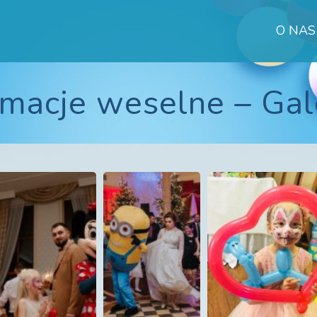
O NAS
k
macje weselne – Gal