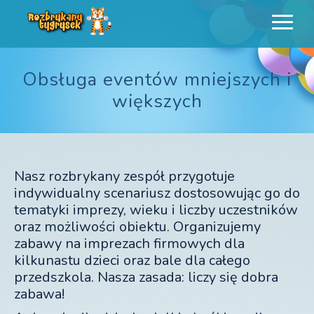
Rozbrykany
Profesjonalne animacje urodzinowe dla dzieci
Tygrysek
Obsługa eventów mniejszych i
większych
Nasz rozbrykany zespół przygotuje
indywidualny scenariusz dostosowując go do
tematyki imprezy, wieku i liczby uczestników
oraz możliwości obiektu. Organizujemy
zabawy na imprezach firmowych dla
kilkunastu dzieci oraz bale dla całego
przedszkola. Nasza zasada: liczy się dobra
zabawa!