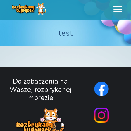
Rozbrykany
Profesjonalne animacje urodzinowe dla dzieci
Tygrysek
test
Do zobaczenia na
Waszej rozbrykanej
imprezie!