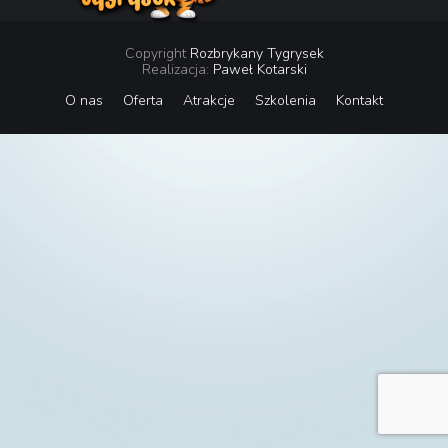
Copyright
Rozbrykany Tygrysek
Realizacja:
Paweł Kotarski
O nas
Oferta
Atrakcje
Szkolenia
Kontakt