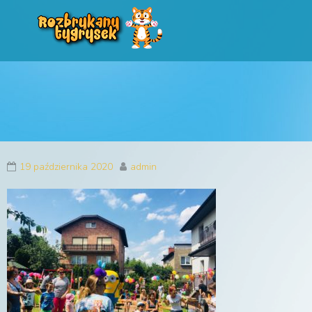
Rozbrykany Tygryse
Profesjonalne animacje urodzinowe dla dzieci
19 października 2020
admin