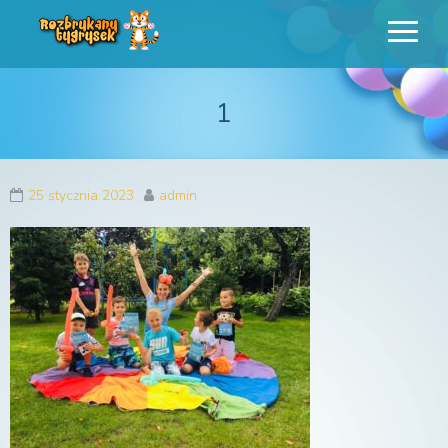
Rozbrykany
Profesjonalne animacje urodzinowe dla dzieci
Tygrysek
1
25 stycznia 2023
admin