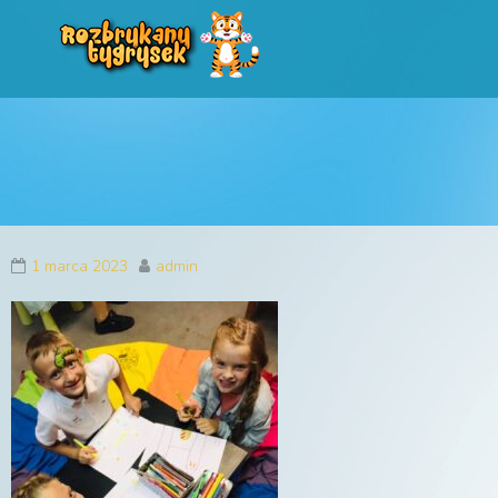
Rozbrykany Tygryse
Profesjonalne animacje urodzinowe dla dzieci
1 marca 2023
admin