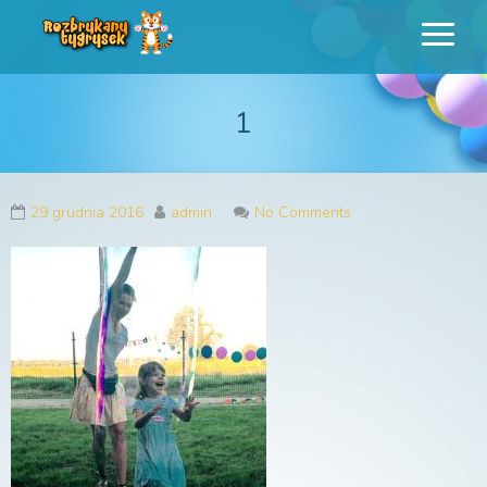
Rozbrykany
Profesjonalne animacje urodzinowe dla dzieci
Tygrysek
1
29 grudnia 2016
admin
No Comments