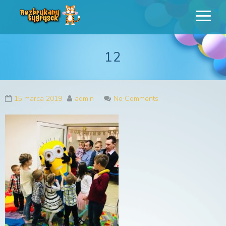
Rozbrykany
Profesjonalne animacje urodzinowe dla dzieci
Tygrysek
12
15 marca 2019
admin
No Comments