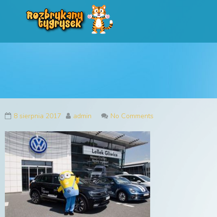
Rozbrykany Tygryse
Profesjonalne animacje urodzinowe dla dzieci
8 sierpnia 2017
admin
No Comments