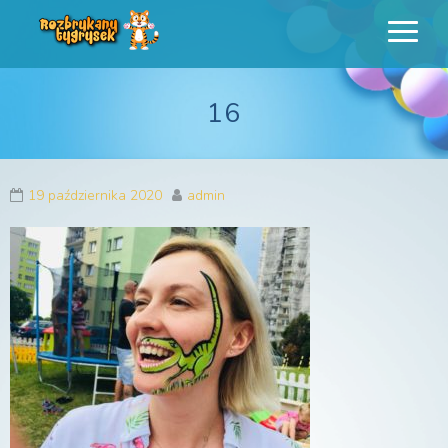
Rozbrykany
Profesjonalne animacje urodzinowe dla dzieci
Tygrysek
16
19 października 2020
admin