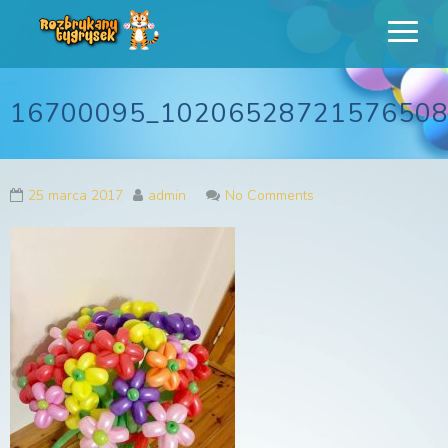
Rozbrykany
Profesjonalne animacje urodzinowe dla dzieci
Tygrysek
16700095_10206528721576508
25 marca 2017
admin
No Comments