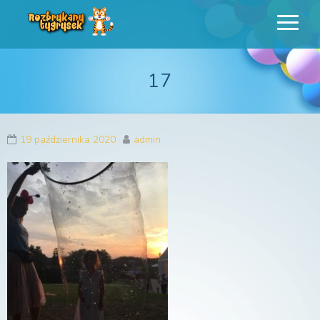
Rozbrykany
Profesjonalne animacje urodzinowe dla dzieci
Tygrysek
17
19 października 2020
admin