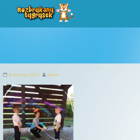
Rozbrykany Tygryse
Profesjonalne animacje urodzinowe dla dzieci
6 stycznia 2023
admin