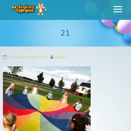
Rozbrykany
Profesjonalne animacje urodzinowe dla dzieci
Tygrysek
21
19 października 2020
admin