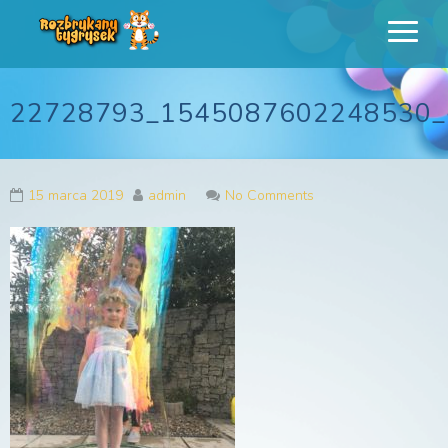
Rozbrykany
Profesjonalne animacje urodzinowe dla dzieci
Tygrysek
22728793_1545087602248530_
15 marca 2019
admin
No Comments