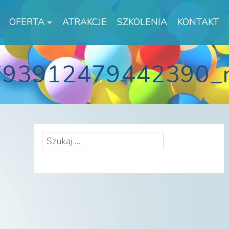
OFERTA
ATRAKCJE
SZKOLENIA
KONTAKT
793912479442390_
Szukaj: