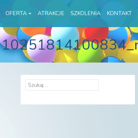
OFERTA
ATRAKCJE
SZKOLENIA
KONTAKT
110251814100834_
Szukaj: