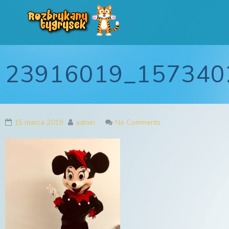
Rozbrykany Tygryse
Profesjonalne animacje urodzinowe dla dzieci
23916019_157340
15 marca 2019
admin
No Comments