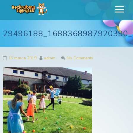
Rozbrykany
Profesjonalne animacje urodzinowe dla dzieci
Tygrysek
29496188_1688368987920390_
15 marca 2019
admin
No Comments