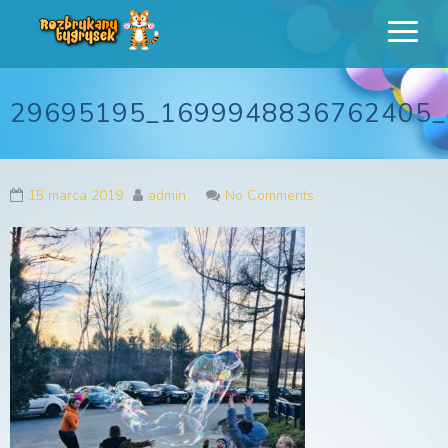
Rozbrykany
Profesjonalne animacje urodzinowe dla dzieci
Tygrysek
29695195_1699948836762405_
15 marca 2019
admin
No Comments