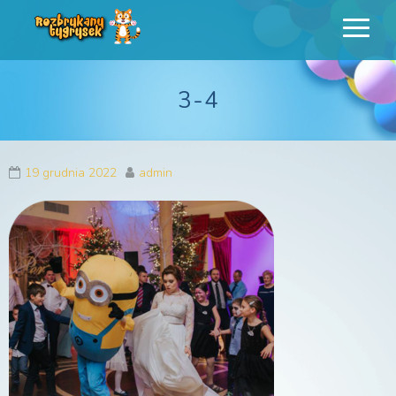
Rozbrykany
Profesjonalne animacje urodzinowe dla dzieci
Tygrysek
3-4
19 grudnia 2022
admin