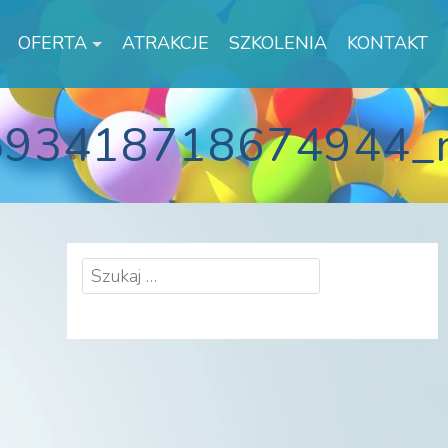
OFERTA
ATRAKCJE
SZKOLENIA
KONTAKT
593418718674944_
Szukaj: