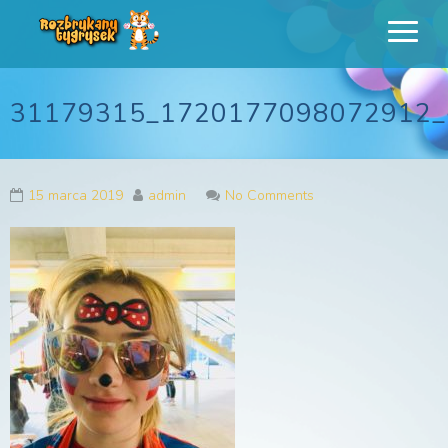
Rozbrykany
Profesjonalne animacje urodzinowe dla dzieci
Tygrysek
31179315_1720177098072912_
15 marca 2019
admin
No Comments