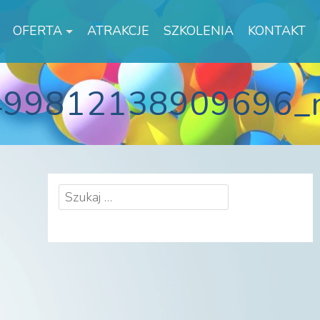
OFERTA
ATRAKCJE
SZKOLENIA
KONTAKT
499812138909696_
Szukaj: