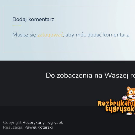
Dodaj komentarz
Musisz się
zalogować
, aby móc dodać komentarz.
Do zobaczenia na Waszej ro
Copyright
Rozbrykany Tygrysek
Realizacja:
Paweł Kotarski