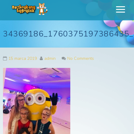
Rozbrykany
Profesjonalne animacje urodzinowe dla dzieci
Tygrysek
34369186_1760375197386435_
15 marca 2019
admin
No Comments