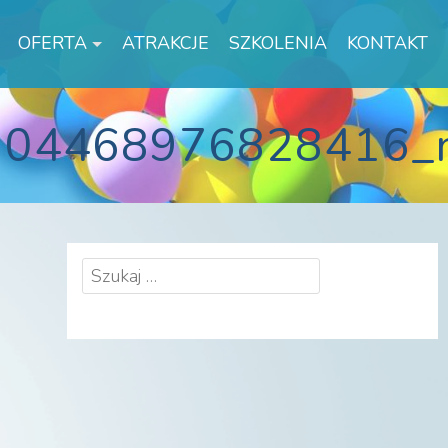
OFERTA
ATRAKCJE
SZKOLENIA
KONTAKT
904468976828416_
Szukaj: