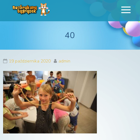
Rozbrykany
Profesjonalne animacje urodzinowe dla dzieci
Tygrysek
40
19 października 2020
admin