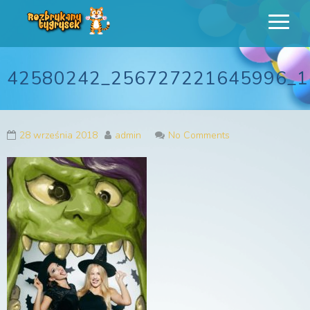
Rozbrykany
Profesjonalne animacje urodzinowe dla dzieci
Tygrysek
42580242_256727221645996_1
28 września 2018
admin
No Comments