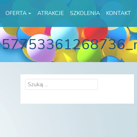
OFERTA
ATRAKCJE
SZKOLENIA
KONTAKT
957753361268736_
Szukaj: