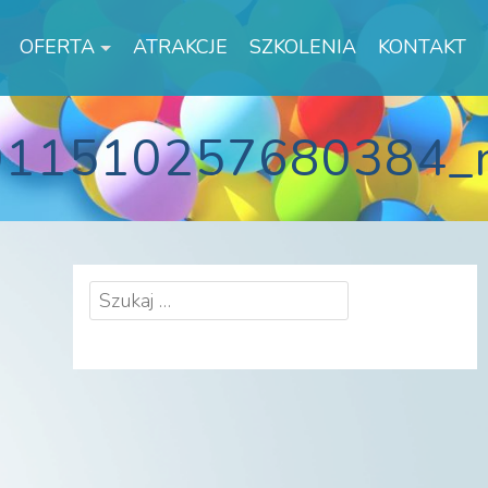
OFERTA
ATRAKCJE
SZKOLENIA
KONTAKT
011510257680384_
Szukaj: