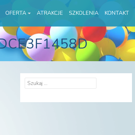
OFERTA
ATRAKCJE
SZKOLENIA
KONTAKT
3DCE3F1458D
Szukaj: