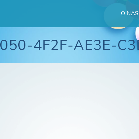
O NAS
k
050-4F2F-AE3E-C