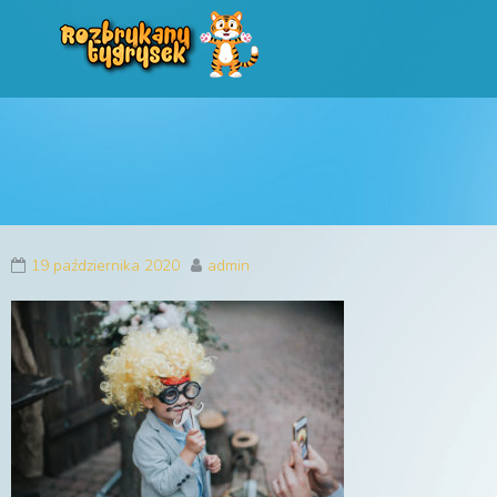
Rozbrykany Tygryse
Profesjonalne animacje urodzinowe dla dzieci
19 października 2020
admin