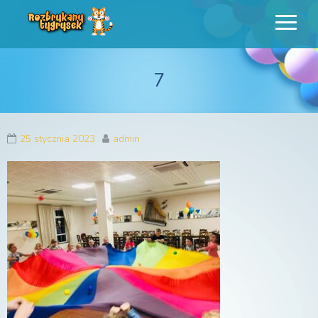
Rozbrykany
Profesjonalne animacje urodzinowe dla dzieci
Tygrysek
7
25 stycznia 2023
admin