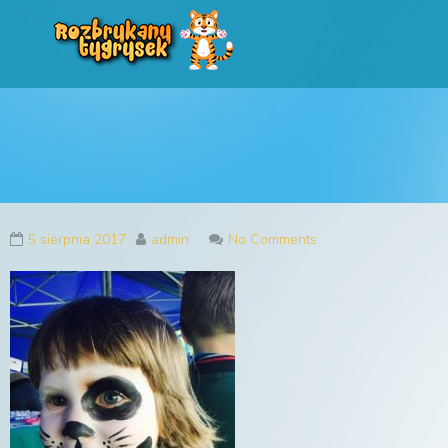
Rozbrykany Tygryse
Profesjonalne animacje urodzinowe dla dzieci
5 sierpnia 2017
admin
No Comments