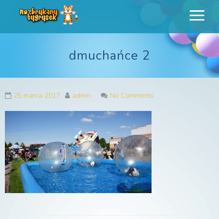
Rozbrykany
Profesjonalne animacje urodzinowe dla dzieci
Tygrysek
dmuchańce 2
25 marca 2017
admin
No Comments