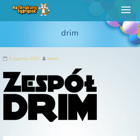
Rozbrykany
Profesjonalne animacje urodzinowe dla dzieci
drim
Tygrysek
6 stycznia 2023
admin