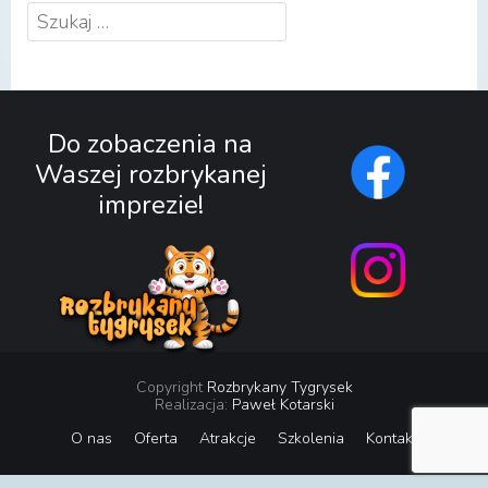
Szukaj:
Do zobaczenia na
Waszej rozbrykanej
imprezie!
Copyright
Rozbrykany Tygrysek
Realizacja:
Paweł Kotarski
O nas
Oferta
Atrakcje
Szkolenia
Kontakt