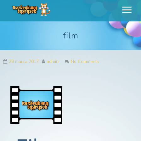
Rozbrykany
Profesjonalne animacje urodzinowe dla dzieci
Tygrysek
film
28 marca 2017
admin
No Comments