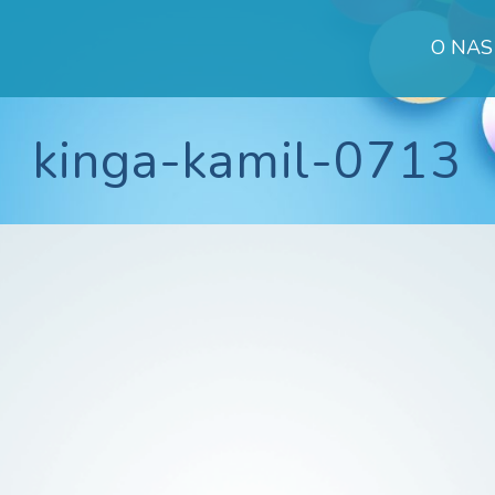
O NAS
k
kinga-kamil-0713