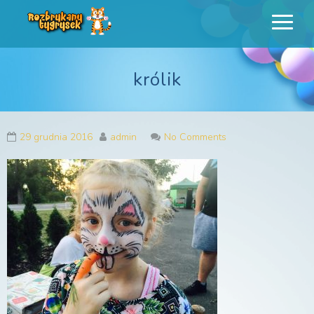
Rozbrykany
Profesjonalne animacje urodzinowe dla dzieci
Tygrysek
królik
29 grudnia 2016
admin
No Comments