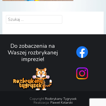
Szukaj:
Do zobaczenia na
Waszej rozbrykanej
imprezie!
Copyright
Rozbrykany Tygrysek
Realizacja:
Paweł Kotarski