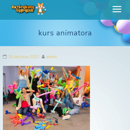
Rozbrykany
Profesjonalne animacje urodzinowe dla dzieci
Tygrysek
kurs animatora
25 stycznia 2023
admin