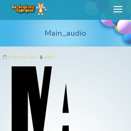
Rozbrykany
Profesjonalne animacje urodzinowe dla dzieci
Tygrysek
Main_audio
6 stycznia 2023
admin