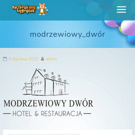
Rozbrykany
Profesjonalne animacje urodzinowe dla dzieci
Tygrysek
modrzewiowy_dwór
6 stycznia 2023
admin