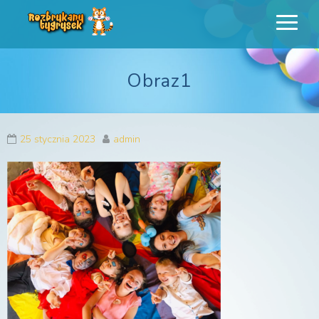
Rozbrykany
Profesjonalne animacje urodzinowe dla dzieci
Tygrysek
Obraz1
25 stycznia 2023
admin