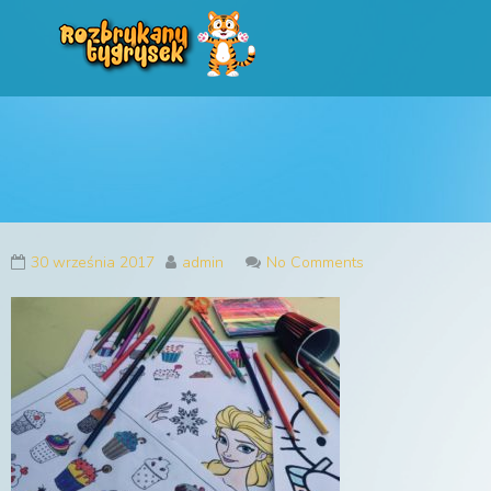
Rozbrykany Tygryse
Profesjonalne animacje urodzinowe dla dzieci
30 września 2017
admin
No Comments