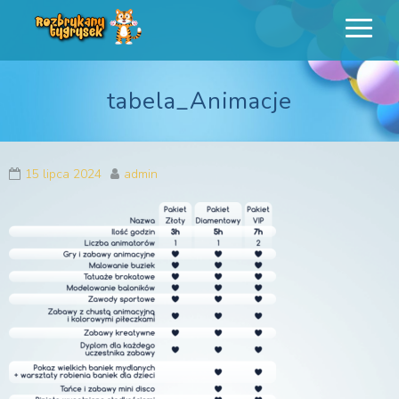
Rozbrykany
Profesjonalne animacje urodzinowe dla dzieci
Tygrysek
tabela_Animacje
15 lipca 2024
admin