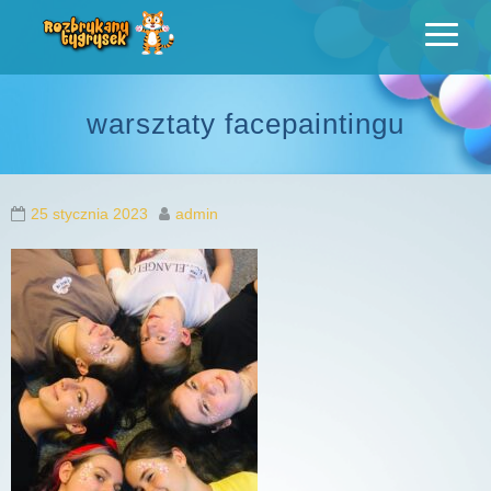
Rozbrykany
Profesjonalne animacje urodzinowe dla dzieci
warsztaty facepaintingu
Tygrysek
25 stycznia 2023
admin