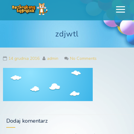
Rozbrykany
Profesjonalne animacje urodzinowe dla dzieci
Tygrysek
zdjwtl
14 grudnia 2016
admin
No Comments
Dodaj komentarz