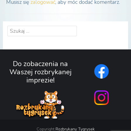
Musisz się
zalogować
, aby móc dodać komentarz.
Szukaj:
Do zobaczenia na
Waszej rozbrykanej
imprezie!
Copyright
Rozbrykany Tygrysek